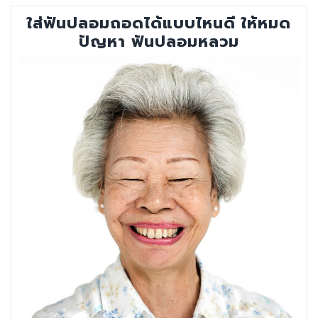
ตอน
ใส่ฟันปลอมถอดได้แบบไหนดี ให้หมด
นอา
ปัญหา ฟันปลอมหลวม
ยุ
เท่า
ไหร่”