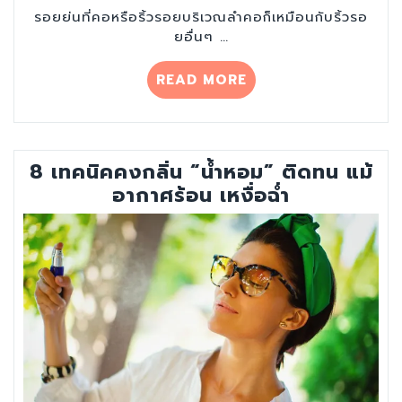
รอยย่นที่คอหรือริ้วรอยบริเวณลำคอก็เหมือนกับริ้วรอ
ยอื่นๆ …
“วิธี
READ MORE
กำจัด
ปัญหา
“คอ
เหี่ยว”
8 เทคนิคคงกลิ่น “น้ำหอม” ติดทน แม้
จะ
อากาศร้อน เหงื่อฉ่ำ
ได้
ตึง
ทั้ง
หน้า
คอ
ไร้
ริ้ว
รอย”