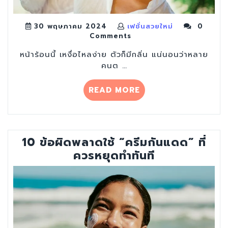
30 พฤษภาคม 2024
เฟชั่นสวยใหม่
0
Comments
หน้าร้อนนี้ เหงื่อไหลง่าย ตัวก็มีกลิ่น แน่นอนว่าหลาย
คนต …
“8
READ MORE
เทคนิค
คง
กลิ่น
“น้ำหอม”
10 ข้อผิดพลาดใช้ “ครีมกันแดด” ที่
ติด
ควรหยุดทำทันที
ทน
แม้
อากาศ
ร้อน
เหงื่อ
ฉ่ำ”