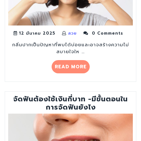
12 มีนาคม 2025
สวย
0 Comments
กลิ่นปากเป็นปัญหาที่พบได้บ่อยและอาจสร้างความไม่
สบายใจให …
“ทำ
READ MORE
ตาม
7
ข้อ
นี้
จัดฟันต้องใช้เงินกี่บาท -มีขั้นตอนใน
ปาก
การจัดฟันยังไง
หอม
ไม่
กลิ่น
แน่นอน”