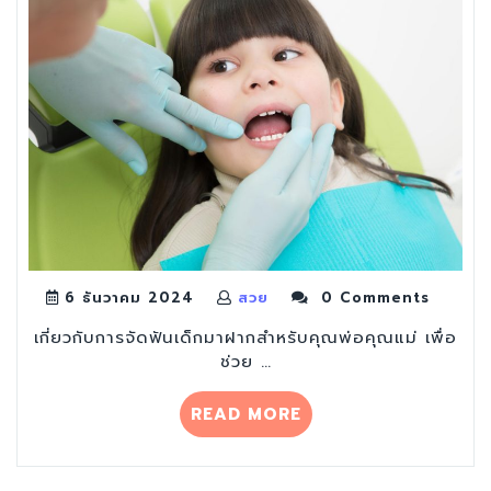
-มี
ขั้น
ตอน
ใน
การ
จัด
ฟัน
ยัง
ไง”
6 ธันวาคม 2024
สวย
0 Comments
เกี่ยวกับการจัดฟันเด็กมาฝากสำหรับคุณพ่อคุณแม่ เพื่อ
ช่วย …
“ฟัน
READ MORE
เด็ก
จัด
ได้