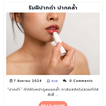
จัด
ริมฝีปากดำ ปากคล้ำ
เต็ม
แต่
ไม่
อ้วน
มา
ดู
เคล็ด
ลับ
กัน”
7 สิงหาคม 2024
สวย
0 Comments
“ปากดำ” ทำให้ใบหน้าดูหมอคล้ำ ทาลิปสติกไม่สวยทำให้
สีเพี้ …
“ริม