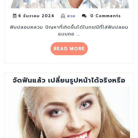
6 ธันวาคม 2024
สวย
0 Comments
ฟันปลอมหลวม ปัญหาที่เกิดขึ้นได้ในกรณีที่ใส่ฟันปลอม
แบบถอ …
“ใส่
READ MORE
ฟัน
ปลอม
ถอด
ได้
จัดฟันแล้ว เปลี่ยนรูปหน้าได้จริงหรือ
แบบ
ไหน
ดี
ให้
หมด
ปัญหา
ฟัน
ปลอม
หลวม”