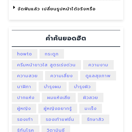
จัดฟันแล้ว เปลี่ยนรูปหน้าได้จริงหรือ
คำค้นยอดฮิต
howto
กระดูก
ครีมหน้าขาวใส สูตรเร่งด่วน
ความงาม
ความสวย
ความเสี่ยง
ดูแลสุขภาพ
นาฬิกา
บำรุงผม
บำรุงผิว
ปากแห้ง
ผมแห้งเสีย
ผิวสวย
ผู้หญิง
ผู้หญิงอยากรู้
มะเร็ง
รองเท้า
รองเท้าแฟชั่น
รักษาสิว
รู้ทันโรค
วิตามินซี