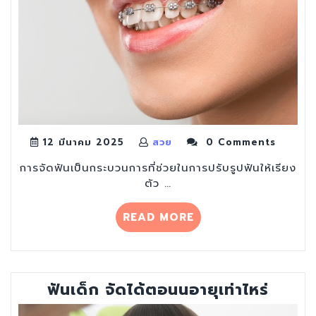
12 มีนาคม 2025
สวย
0 Comments
การจัดฟันเป็นกระบวนการที่ช่วยในการปรับรูปฟันให้เรียง
ตัว …
“จัด
READ MORE
ฟัน
ต้อง
ใช้
เงิน
ฟันเด็ก จัดได้ตอนนอายุเท่าไหร่
กี่
บาท