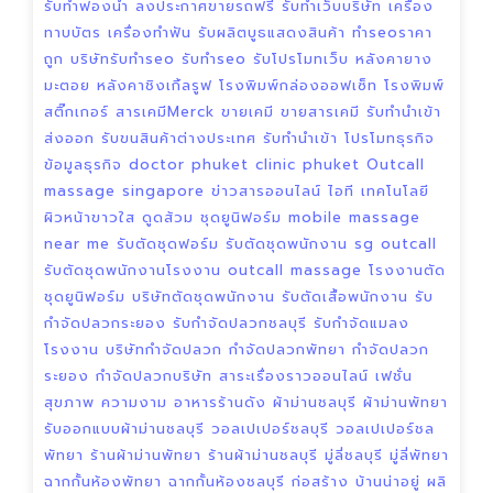
รับทำฟองน้ำ
ลงประกาศขายรถฟรี
รับทำเว็บบริษัท
เครื่อง
ทาบบัตร
เครื่องทำฟัน
รับผลิตบูธแสดงสินค้า
ทำseoราคา
ถูก
บริษัทรับทำseo
รับทำseo
รับโปรโมทเว็บ
หลังคายาง
มะตอย
หลังคาชิงเกิ้ลรูฟ
โรงพิมพ์กล่องออฟเซ็ท
โรงพิมพ์
สติ๊กเกอร์
สารเคมีMerck
ขายเคมี
ขายสารเคมี
รับทำนำเข้า
ส่งออก
รับขนสินค้าต่างประเทศ
รับทำนำเข้า
โปรโมทธุรกิจ
ข้อมูลธุรกิจ
doctor phuket
clinic phuket
Outcall
massage singapore
ข่าวสารออนไลน์
ไอที เทคโนโลยี
ผิวหน้าขาวใส
ดูดส้วม
ชุดยูนิฟอร์ม
mobile massage
near me
รับตัดชุดฟอร์ม
รับตัดชุดพนักงาน
sg outcall
รับตัดชุดพนักงานโรงงาน
outcall massage
โรงงานตัด
ชุดยูนิฟอร์ม
บริษัทตัดชุดพนักงาน
รับตัดเสื้อพนักงาน
รับ
กำจัดปลวกระยอง
รับกำจัดปลวกชลบุรี
รับกำจัดแมลง
โรงงาน
บริษัทกำจัดปลวก
กำจัดปลวกพัทยา
กำจัดปลวก
ระยอง
กำจัดปลวกบริษัท
สาระเรื่องราวออนไลน์
เฟชั่น
สุขภาพ ความงาม
อาหารร้านดัง
ผ้าม่านชลบุรี
ผ้าม่านพัทยา
รับออกแบบผ้าม่านชลบุรี
วอลเปเปอร์ชลบุรี
วอลเปเปอร์ชล
พัทยา
ร้านผ้าม่านพัทยา
ร้านผ้าม่านชลบุรี
มู่ลี่ชลบุรี
มู่ลี่พัทยา
ฉากกั้นห้องพัทยา
ฉากกั้นห้องชลบุรี
ก่อสร้าง บ้านน่าอยู่
ผลิ