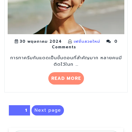
30 พฤษภาคม 2024
เฟชั่นสวยใหม่
0
Comments
การทาครีมกันแดดเป็นขั้นตอนที่สำคัญมาก หลายคนมี
ติดไว้ในก …
“10
READ MORE
ข้อ
ผิด
พลาด
ใช้
แนะแนว
Next page
Page
1
“ครีม
เรื่อง
กันแดด”
ที่
ควร