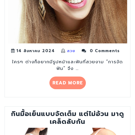
14 สิงหาคม 2024
สวย
0 Comments
ใครๆ ต่างก็อยากมีรูปหน้าและฟันที่สวยงาม “การจัด
ฟัน” จึง …
“จัด
READ MORE
ฟัน
แล้ว
เปลี่ยน
รูป
กินมื้อเย็นแบบจัดเต็ม แต่ไม่อ้วน มาดู
หน้า
เคล็ดลับกัน
ได้
จริง