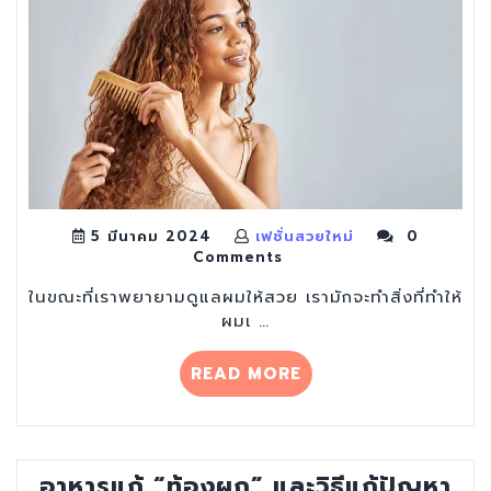
ทันใจ
ส่ง
เสริม
การ
เกิด
ผม
ใหม่”
5 มีนาคม 2024
เฟชั่นสวยใหม่
0
Comments
ในขณะที่เราพยายามดูแลผมให้สวย เรามักจะทำสิ่งที่ทำให้
ผมเ …
“10
READ MORE
นิสัย
ดูแล
เส้นผม
ที่
อาหารแก้ “ท้องผูก” และวิธีแก้ปัญหา