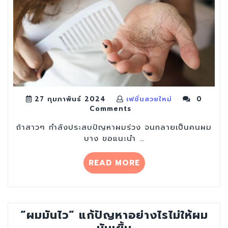
สยบ
ความ
กร้าน
ง่ายๆ
ได้
ผล
จริง”
27 กุมภาพันธ์ 2024
เฟชั่นสวยใหม่
0
Comments
ถ้าสาวๆ กำลังประสบปัญหาผมร่วง จนกลายเป็นคนผม
บาง ขอแนะนำ …
“5
READ MORE
วิธี
แก้
ปัญหา
ผม
“ผมมันไว” แก้ปัญหาอย่างไรไม่ให้ผม
ร่วง