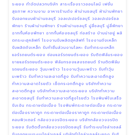
ระยอง
กำจัดปลวกบริษัท
สาระเรื่องราวออนไลน์
เฟชั่น
สุขภาพ ความงาม
อาหารร้านดัง
ผ้าม่านชลบุรี
ผ้าม่านพัทยา
รับออกแบบผ้าม่านชลบุรี
วอลเปเปอร์ชลบุรี
วอลเปเปอร์ชล
พัทยา
ร้านผ้าม่านพัทยา
ร้านผ้าม่านชลบุรี
มู่ลี่ชลบุรี
มู่ลี่พัทยา
ฉากกั้นห้องพัทยา
ฉากกั้นห้องชลบุรี
ก่อสร้าง บ้านน่าอยู่
ผลิ
ตกระบะฮุคลิฟท์
โรงงานรับผลิตฮุคลิฟท์
โรงงานถังเหล็ก
รับผลิตถังเหล็ก
รับทำชิ้นส่วนงานโลหะ
รับทำกระบะเหล็ก
แอร์รถยนต์ระยอง
ซ่อมแอร์รถยนต์ระยอง
รับติดฟิล์มระยอง
ขายแอร์รถยนต์ระยอง
ฟิล์มกรองแสงรถยนต์
ร้านติดฟิล์ม
รถยนต์ระยอง
วุ้นมะพร้าว
โรงงานวุ้นมะพร้าว
รับทำวุ้น
มะพร้าว
รับทำความสะอาดที่สูง
รับทำความสะอาดตึกสูง
ทำความสะอาดโรยตัว
เช็ดกระจกตึกสูง
บริษัททำความ
สะอาดตึกสูง
บริษัททำความสะอาดระยอง
บริษัททำความ
สะอาดชลบุรี
รับทำความสะอาดที่สูงโรยตัว
โรงพิมพ์ใบเสร็จ
รับเงิน
กระดาษต่อเนื่อง
โรงพิมพ์กระดาษต่อเนื่อง
กระดาษ
ต่อเนื่องราคาถูก
กระดาษต่อเนื่องราคาถูก
กระดาษต่อเนื่อง
คอมพิวเตอร์
กล้องวงจรปิดระยอง
บริษัทกล้องวงจรปิด
ระยอง
รับติดตั้งกล้องวงจรปิดชลบุรี
รับทำระบบโซล่าเซลล์
รับออกแบบระบบโซล่าเซลล์
บริษัททำโซล่าเซลล์ระยอง
รับริ