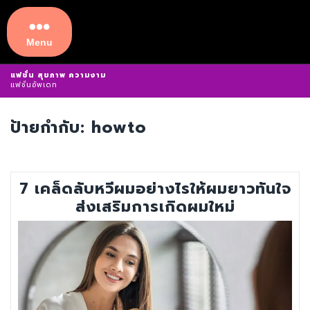
Skip
to
content
Menu
Menu
แฟชั่น สุขภาพ ความงาม
แฟชั่นอัพเดท
ป้ายกำกับ:
howto
7 เคล็ดลับหวีผมอย่างไรให้ผมยาวทันใจ
ส่งเสริมการเกิดผมใหม่