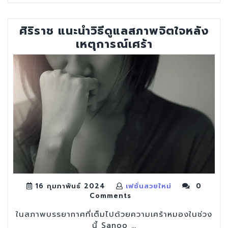
ไว”
แก้
ปัญหา
ศิริราช แนะนำวิธีดูแลสภาพจิตใจหลัง
อย่างไร
เหตุการณ์เศร้า
ไม่
ให้
ผม
มัน
เยิ้ม”
16 กุมภาพันธ์ 2024
เฟชั่นสวยใหม่
0
Comments
ในสภาพบรรยากาศที่เต็มไปด้วยความเศร้าหมองในช่วง
นี้ Sanoo …