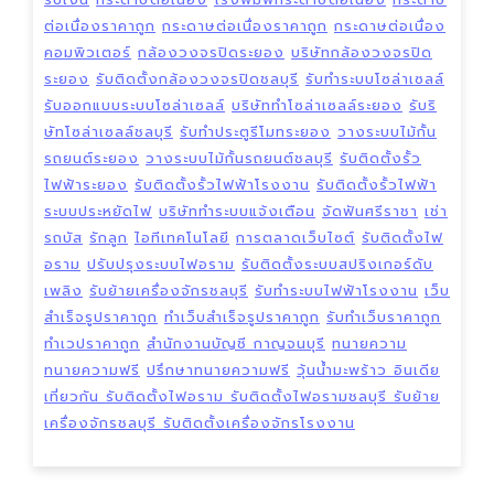
ต่อเนื่องราคาถูก
กระดาษต่อเนื่องราคาถูก
กระดาษต่อเนื่อง
คอมพิวเตอร์
กล้องวงจรปิดระยอง
บริษัทกล้องวงจรปิด
ระยอง
รับติดตั้งกล้องวงจรปิดชลบุรี
รับทำระบบโซล่าเซลล์
รับออกแบบระบบโซล่าเซลล์
บริษัททำโซล่าเซลล์ระยอง
รับริ
ษัทโซล่าเซลล์ชลบุรี
รับทำประตูรีโมทระยอง
วางระบบไม้กั้น
รถยนต์ระยอง
วางระบบไม้กั้นรถยนต์ชลบุรี
รับติดตั้งรั้ว
ไฟฟ้าระยอง
รับติดตั้งรั้วไฟฟ้าโรงงาน
รับติดตั้งรั้วไฟฟ้า
ระบบประหยัดไฟ
บริษัททำระบบแจ้งเตือน
จัดฟันศรีราชา
เช่า
รถบัส
รักลูก
ไอทีเทคโนโลยี
การตลาดเว็บไซต์
รับติดตั้งไฟ
อราม
ปรับปรุงระบบไฟอราม
รับติดตั้งระบบสปริงเกอร์ดับ
เพลิง
รับย้ายเครื่องจักรชลบุรี
รับทำระบบไฟฟ้าโรงงาน
เว็บ
สำเร็จรูปราคาถูก
ทำเว็บสำเร็จรูปราคาถูก
รับทำเว็บราคาถูก
ทำเวปราคาถูก
สำนักงานบัญชี กาญจนบุรี
ทนายความ
ทนายความฟรี
ปรึกษาทนายความฟรี
วุ้นน้ำมะพร้าว
อินเดีย
เที่ยวกัน
รับติดตั้งไฟอราม
รับติดตั้งไฟอรามชลบุรี
รับย้าย
เครื่องจักรชลบุรี
รับติดตั้งเครื่องจักรโรงงาน