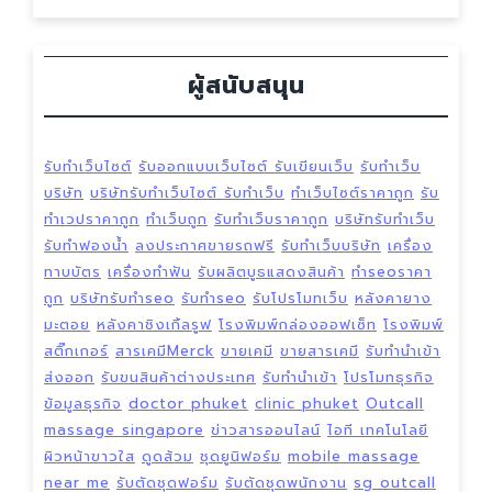
ผู้สนับสนุน
รับทำเว็บไซต์
รับออกแบบเว็บไซต์
รับเขียนเว็บ
รับทำเว็บ
บริษัท
บริษัทรับทำเว็บไซต์
รับทำเว็บ
ทำเว็บไซต์ราคาถูก
รับ
ทำเวปราคาถูก
ทำเว็บถูก
รับทำเว็บราคาถูก
บริษัทรับทำเว็บ
รับทำฟองน้ำ
ลงประกาศขายรถฟรี
รับทำเว็บบริษัท
เครื่อง
ทาบบัตร
เครื่องทำฟัน
รับผลิตบูธแสดงสินค้า
ทำseoราคา
ถูก
บริษัทรับทำseo
รับทำseo
รับโปรโมทเว็บ
หลังคายาง
มะตอย
หลังคาชิงเกิ้ลรูฟ
โรงพิมพ์กล่องออฟเซ็ท
โรงพิมพ์
สติ๊กเกอร์
สารเคมีMerck
ขายเคมี
ขายสารเคมี
รับทำนำเข้า
ส่งออก
รับขนสินค้าต่างประเทศ
รับทำนำเข้า
โปรโมทธุรกิจ
ข้อมูลธุรกิจ
doctor phuket
clinic phuket
Outcall
massage singapore
ข่าวสารออนไลน์
ไอที เทคโนโลยี
ผิวหน้าขาวใส
ดูดส้วม
ชุดยูนิฟอร์ม
mobile massage
near me
รับตัดชุดฟอร์ม
รับตัดชุดพนักงาน
sg outcall