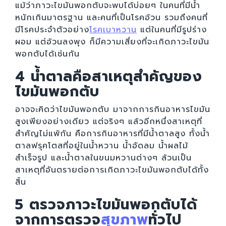
แม้ว่าภาวะไขมันพอกตับจะพบได้บ่อยๆ ในคนที่มีน้ำ
หนักเกินมาตรฐาน และคนที่เป็นโรคอ้วน รวมถึงคนที่
มีโรคประจำตัวอย่าง
โรคเบาหวาน
แต่ในคนที่มีรูปร่าง
ผอม แต่อ้วนลงพุง ก็มีความเสี่ยงที่จะเกิดภาวะไขมัน
พอกตับได้เช่นกัน
4
น้ำตาลคือสาเหตุสำคัญของ
ไขมันพอกตับ
อาจจะคิดว่าไขมันพอกตับ มาจากการกินอาหารไขมัน
สูงเพียงอย่างเดียว แต่จริงๆ แล้วอีกหนึ่งสาเหตุที่
สำคัญไม่แพ้กัน คือการกินอาหารที่มีน้ำตาลสูง ทั้งน้ำ
ตาลฟรุคโตสที่อยู่ในน้ำหวาน น้ำอัดลม น้ำผลไม้
สำเร็จรูป และน้ำตาลในขนมหวานต่างๆ ล้วนเป็น
สาเหตุที่อันตรายต่อการเกิดภาวะไขมันพอกตับได้ทั้ง
สิ้น
5 ตรวจภาวะไขมันพอกตับได้
จากการตรวจ
สุขภาพ
ทั่วไป