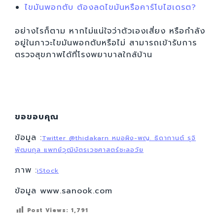
ไขมันพอกตับ ต้องลดไขมันหรือคาร์โบไฮเดรต?
อย่างไรก็ตาม หากไม่แน่ใจว่าตัวเองเสี่ยง หรือกำลัง
อยู่ในภาวะไขมันพอกตับหรือไม่ สามารถเข้ารับการ
ตรวจสุขภาพได้ที่โรงพยาบาลใกล้บ้าน
ขอขอบคุณ
ข้อมูล :
Twitter @thidakarn หมอผิง-พญ. ธิดากานต์ รุจิ
พัฒนกุล แพทย์วุฒิบัตรเวชศาสตร์ชะลอวัย
ภาพ :
iStock
ข้อมูล www.sanook.com
Post Views:
1,791