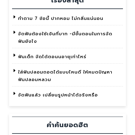
เรื่องล่าสุด
ทำตาม 7 ข้อนี้ ปากหอม ไม่กลิ่นแน่นอน
จัดฟันต้องใช้เงินกี่บาท -มีขั้นตอนในการจัด
ฟันยังไง
ฟันเด็ก จัดได้ตอนนอายุเท่าไหร่
ใส่ฟันปลอมถอดได้แบบไหนดี ให้หมดปัญหา
ฟันปลอมหลวม
จัดฟันแล้ว เปลี่ยนรูปหน้าได้จริงหรือ
คำค้นยอดฮิต