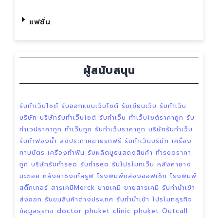
แฟชั่น
ผู้สนับสนุน
รับทำเว็บไซต์
รับออกแบบเว็บไซต์
รับเขียนเว็บ
รับทำเว็บ
บริษัท
บริษัทรับทำเว็บไซต์
รับทำเว็บ
ทำเว็บไซต์ราคาถูก
รับ
ทำเวปราคาถูก
ทำเว็บถูก
รับทำเว็บราคาถูก
บริษัทรับทำเว็บ
รับทำฟองน้ำ
ลงประกาศขายรถฟรี
รับทำเว็บบริษัท
เครื่อง
ทาบบัตร
เครื่องทำฟัน
รับผลิตบูธแสดงสินค้า
ทำseoราคา
ถูก
บริษัทรับทำseo
รับทำseo
รับโปรโมทเว็บ
หลังคายาง
มะตอย
หลังคาชิงเกิ้ลรูฟ
โรงพิมพ์กล่องออฟเซ็ท
โรงพิมพ์
สติ๊กเกอร์
สารเคมีMerck
ขายเคมี
ขายสารเคมี
รับทำนำเข้า
ส่งออก
รับขนสินค้าต่างประเทศ
รับทำนำเข้า
โปรโมทธุรกิจ
ข้อมูลธุรกิจ
doctor phuket
clinic phuket
Outcall