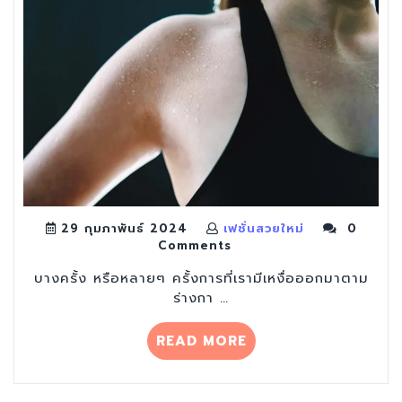
ควร
มอง
ข้าม”
29 กุมภาพันธ์ 2024
เฟชั่นสวยใหม่
0
Comments
บางครั้ง หรือหลายๆ ครั้งการที่เรามีเหงื่อออกมาตาม
ร่างกา …
““เหงื่อ
READ MORE
ออก
มาก”
ผิด