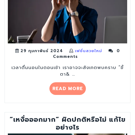
29 กุมภาพันธ์ 2024
เฟชั่นสวยใหม่
0
Comments
เวลาตื่นนอนในตอนเช้า เราอาจจะสังเกตพบคราบ “ขี้
ตา& …
““ขี้
READ MORE
ตา
เยอะ”
สัญญาณ
บอก
“เหงื่อออกมาก” ผิดปกติหรือไม่ แก้ไข
โรค
อย่างไร
ที่
ไม่