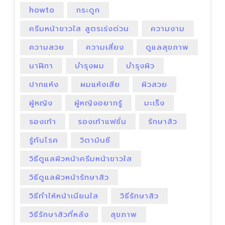
howto
กระดูก
ครีมหน้าขาวใส สูตรเร่งด่วน
ความงาม
ความสวย
ความเสี่ยง
ดูแลสุขภาพ
นาฬิกา
บำรุงผม
บำรุงผิว
ปากแห้ง
ผมแห้งเสีย
ผิวสวย
ผู้หญิง
ผู้หญิงอยากรู้
มะเร็ง
รองเท้า
รองเท้าแฟชั่น
รักษาสิว
รู้ทันโรค
วิตามินซี
วิธีดูแลผิวหน้าครีมหน้าขาวใส
วิธีดูแลผิวหน้ารักษาสิว
วิธีทําให้หน้าเนียนใส
วิธีรักษาสิว
วิธีรักษาสิวที่หลัง
สุขภาพ