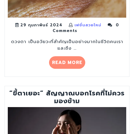
29 กุมภาพันธ์ 2024
เฟชั่นสวยใหม่
0
Comments
ดวงตา เป็นอวัยวะที่สำคัญเป็นอย่างมากในชีวิตคนเรา
และถึง …
“สัญญาณ
READ MORE
อันตราย
โรค
“ต้อกระจก”
อาการ
“ขี้ตาเยอะ” สัญญาณบอกโรคที่ไม่ควร
เริ่ม
มองข้าม
แรก
ที่
สามารถ
สังเกต
ได้”